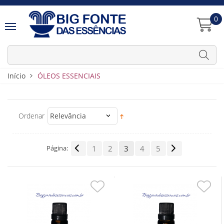
0
Início
ÓLEOS ESSENCIAIS
Ordenar
Relevância
Página:
1
2
3
4
5
Adicionar
Adiciona