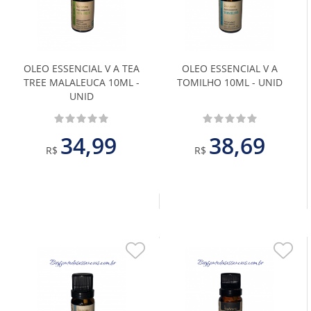
aos
aos
Favoritos
Favoritos
OLEO ESSENCIAL V A TEA
OLEO ESSENCIAL V A
TREE MALALEUCA 10ML -
TOMILHO 10ML - UNID
UNID
34,99
38,69
R$
R$
Adicionar
Adiciona
aos
aos