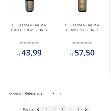
aos
aos
Favoritos
Favoritos
OLEO ESSENCIAL V A
OLEO ESSENCIAL V A
FUNCHO 10ML - UNID
GRAPEFRUIT - UNID
43,99
57,50
R$
R$
Ordenar
Relevância
Página:
1
2
3
4
5