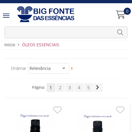
0
Início
ÓLEOS ESSENCIAIS
Ordenar
Relevância
Página:
1
2
3
4
5
Adicionar
Adiciona