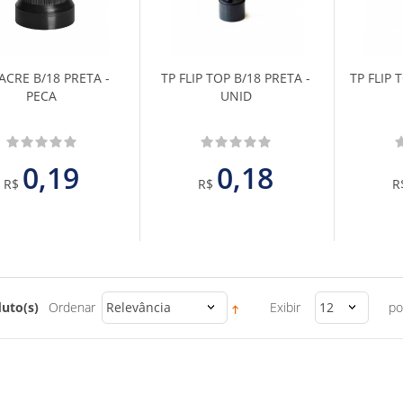
aos
aos
Favoritos
Favoritos
ACRE B/18 PRETA -
TP FLIP TOP B/18 PRETA -
TP FLIP
PECA
UNID
0,19
0,18
R$
R$
R
uto(s)
Ordenar
Relevância
Exibir
12
po