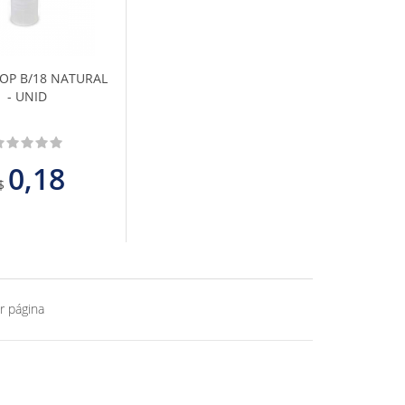
aos
Favoritos
 TOP B/18 NATURAL
- UNID
0,18
$
r página