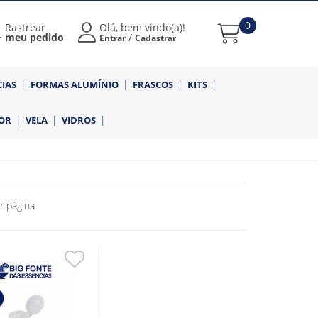
0
Rastrear
Olá, bem vindo(a)!
meu pedido
/
Entrar
Cadastrar
CIAS
FORMAS ALUMÍNIO
FRASCOS
KITS
OR
VELA
VIDROS
r página
Adicionar