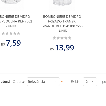
Favoritos
Favoritos
ONIERE DE VIDRO
BOMBONIERE DE VIDRO
A PEQUENA REF:7562
FRIZADO TRANSP.
- UNID
GRANDE REF:194108/7566
- UNID
7,59
R$
13,99
R$
uto(s)
Ordenar
Relevância
Exibir
12
po