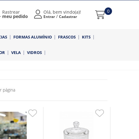
0
Rastrear
Olá, bem vindo(a)!
meu pedido
/
Entrar
Cadastrar
CIAS
FORMAS ALUMÍNIO
FRASCOS
KITS
OR
VELA
VIDROS
r página
Adicionar
Adicionar