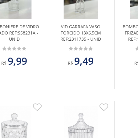
aos
aos
Favoritos
Favoritos
ONIERE DE VIDRO
VID GARRAFA VASO
BOMBO
ADO REF:SS8231A -
TORCIDO 13X6,5CM
FRIZA
UNID
REF:2311735 - UNID
REF:
9,99
9,49
R$
R$
R
Adicionar
Adicionar
aos
aos