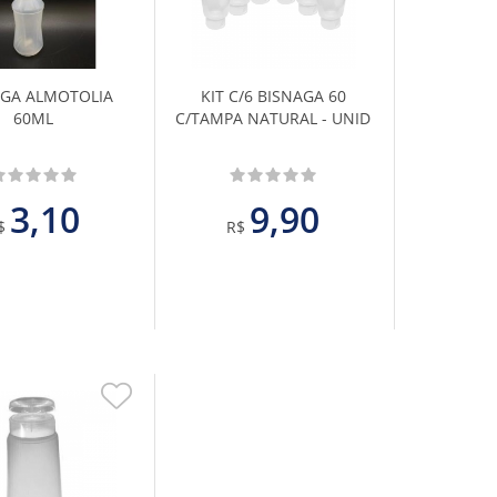
aos
aos
Favoritos
Favoritos
AGA ALMOTOLIA
KIT C/6 BISNAGA 60
60ML
C/TAMPA NATURAL - UNID
3,10
9,90
$
R$
Adicionar
aos