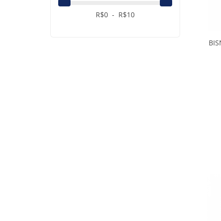
R$
0
- R$
10
BIS