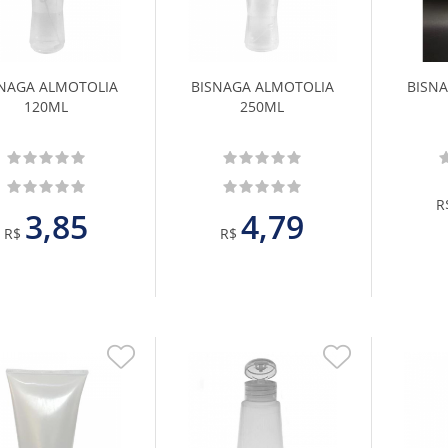
aos
aos
Favoritos
Favoritos
NAGA ALMOTOLIA
BISNAGA ALMOTOLIA
BISN
120ML
250ML
R
3,85
4,79
R$
R$
Adicionar
Adicionar
aos
aos