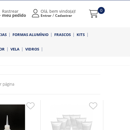
0
Rastrear
Olá, bem vindo(a)!
meu pedido
/
Entrar
Cadastrar
CIAS
FORMAS ALUMÍNIO
FRASCOS
KITS
OR
VELA
VIDROS
r página
Adicionar
Adicionar