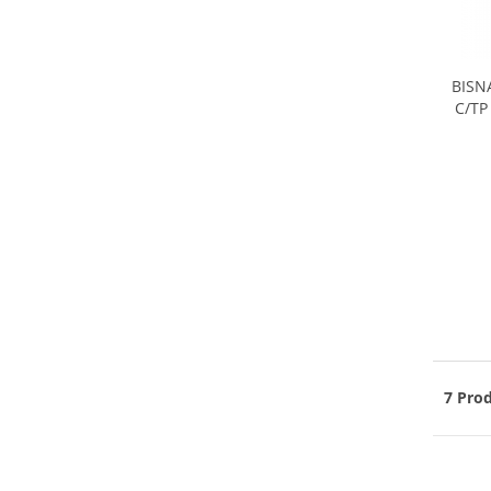
BISN
C/TP
7 Prod