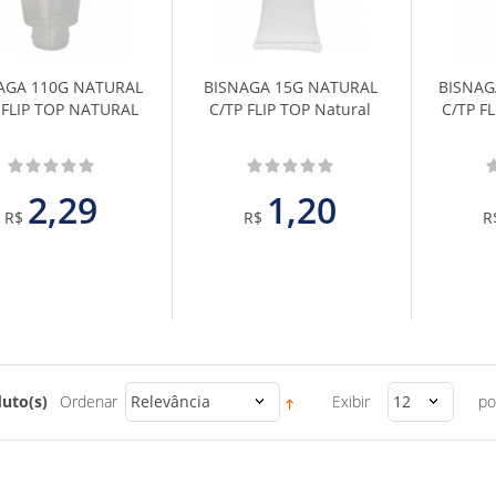
Favoritos
Favoritos
AGA 110G NATURAL
BISNAGA 15G NATURAL
BISNAG
 FLIP TOP NATURAL
C/TP FLIP TOP Natural
C/TP F
2,29
1,20
R$
R$
R
uto(s)
Ordenar
Relevância
Exibir
12
po