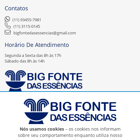
Contatos
(11) 93455-7981
(11) 3115-0145
bigfontedasessencias@gmail.com
Horário De Atendimento
Segunda a Sexta das 8h às 17h
Sábado das 8h às 14h
A Big Fonte das Essências Ltda – EPP é uma empresa nova, recente no
mercado, mas que faz parte de uma expansão da empresa Fonte das
Essências Comércio de Artigos de Perfumaria Ltda – EPP que foi
fundada em Agosto de 2000 e que atua com a finalidade de aumentar
sua atuação no mercado, principalmente virtual.
Nós usamos cookies
– os cookies nos informam
sobre seu comportamento enquanto utiliza nosso