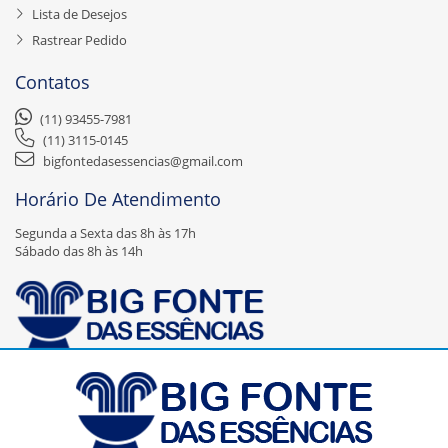
Lista de Desejos
Rastrear Pedido
Contatos
(11) 93455-7981
(11) 3115-0145
bigfontedasessencias@gmail.com
Horário De Atendimento
Segunda a Sexta das 8h às 17h
Sábado das 8h às 14h
A Big Fonte das Essências Ltda – EPP é uma empresa nova, recente no
mercado, mas que faz parte de uma expansão da empresa Fonte das
Essências Comércio de Artigos de Perfumaria Ltda – EPP que foi
fundada em Agosto de 2000 e que atua com a finalidade de aumentar
sua atuação no mercado, principalmente virtual.