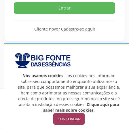
Entrar
Cliente novo? Cadastre-se aqui!
Nós usamos cookies
– os cookies nos informam
sobre seu comportamento enquanto utiliza nosso
site, para que possamos melhorar a sua experiência,
bem como aprimorar as nossas comunicações e a
Big Fonte das Essências LTDA - EPP - CNPJ: 25.015.019/0001-
oferta de produtos. Ao prosseguir no nosso site você
32
aceita a instalação desses cookies.
Clique aqui para
E-Commerce integrado ao ERP Control Shop
saber mais sobre cookies
.
© 2016 - 2023 Max Scalla Informática | Todos os direitos
CONCORDAR
reservados